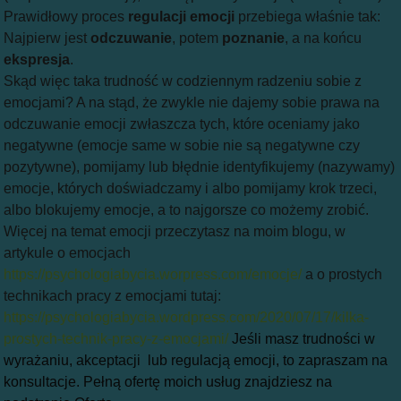
Prawidłowy proces
regulacji emocji
przebiega właśnie tak:
Najpierw jest
odczuwanie
, potem
poznanie
, a na końcu
ekspresja
.
Skąd więc taka trudność w codziennym radzeniu sobie z
emocjami? A na stąd, że zwykle nie dajemy sobie prawa na
odczuwanie emocji zwłaszcza tych, które oceniamy jako
negatywne (emocje same w sobie nie są negatywne czy
pozytywne), pomijamy lub błędnie identyfikujemy (nazywamy)
emocje, których doświadczamy i albo pomijamy krok trzeci,
albo blokujemy emocje, a to najgorsze co możemy zrobić.
Więcej na temat emocji przeczytasz na moim blogu, w
artykule o emocjach
https://psychologiabycia.worpress.com/emocje/
a o prostych
technikach pracy z emocjami tutaj:
https://psychologiabycia.wordpress.com/2020/07/17/kilka-
prostych-technik-pracy-z-emocjami/
Jeśli masz trudności w
wyrażaniu, akceptacji lub regulacją emocji, to zapraszam na
konsultacje. Pełną ofertę moich usług znajdziesz na