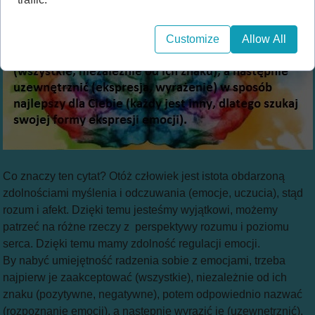
Customize
Allow All
Co znaczy ten cytat? Otóż człowiek jest istota obdarzoną
zdolnościami myślenia i odczuwania (emocje, uczucia), stąd
rozum i afekt. Dzięki temu jesteśmy wyjątkowi, możemy
patrzeć na różne rzeczy z perspektywy rozumu i poziomu
serca. Dzięki temu mamy zdolność regulacji emocji.
By nabyć umiejętność radzenia sobie z emocjami, trzeba
najpierw je zaakceptować (wszystkie), niezależnie od ich
znaku (pozytywne, negatywne), potem odpowiednio nazwać
(rozpoznanie emocji), a następnie wyrazić je (uzewnętrznić).