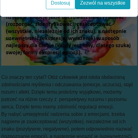
Dostosuj
Zezwól na wszystkie
Co znaczy ten cytat? Otóż człowiek jest istota obdarzoną
zdolnościami myślenia i odczuwania (emocje, uczucia), stąd
rozum i afekt. Dzięki temu jesteśmy wyjątkowi, możemy
patrzeć na różne rzeczy z perspektywy rozumu i poziomu
serca. Dzięki temu mamy zdolność regulacji emocji.
By nabyć umiejętność radzenia sobie z emocjami, trzeba
najpierw je zaakceptować (wszystkie), niezależnie od ich
znaku (pozytywne, negatywne), potem odpowiednio nazwać
(rozpoznanie emocji), a następnie wyrazić je (uzewnętrznić).