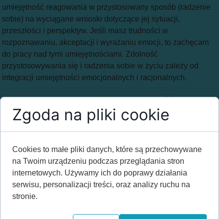
umiejętność reagowania w przystosowany sposób (radzenie
sobie) na wyciągane wnioski dotyczące jej sytuacji,
przeszłości i perspektyw. Jeśli masz trudności w
rozpoznawaniu, akceptacji i wyrażaniu emocji, to zachęcam
do pracy nad tymi umiejętnościami. Zdolność
przystosowywania się i radzenia sobie w życiu zależy od
integracji umiejętności emocjonalnych i racjonalnych.
"Połączenie rozumu z afektem daje jasność obdarzoną
Zgoda na pliki cookie
pasją. Rozum bez afektu byłby bezsilny, afekt bez
rozumu byłby ślepy."
(Tomkins, 1962, s.112).
Cookies to małe pliki danych, które są przechowywane
na Twoim urządzeniu podczas przeglądania stron
internetowych. Używamy ich do poprawy działania
serwisu, personalizacji treści, oraz analizy ruchu na
stronie.