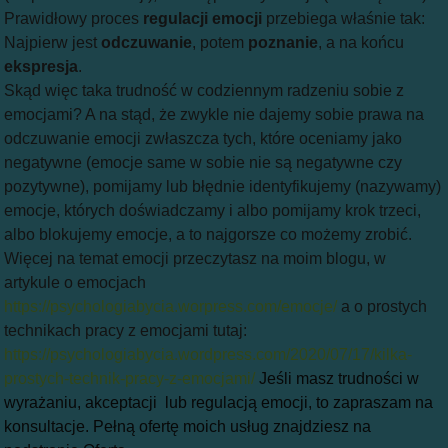
Prawidłowy proces
regulacji emocji
przebiega właśnie tak:
Najpierw jest
odczuwanie
, potem
poznanie
, a na końcu
ekspresja
.
Skąd więc taka trudność w codziennym radzeniu sobie z
emocjami? A na stąd, że zwykle nie dajemy sobie prawa na
odczuwanie emocji zwłaszcza tych, które oceniamy jako
negatywne (emocje same w sobie nie są negatywne czy
pozytywne), pomijamy lub błędnie identyfikujemy (nazywamy)
emocje, których doświadczamy i albo pomijamy krok trzeci,
albo blokujemy emocje, a to najgorsze co możemy zrobić.
Więcej na temat emocji przeczytasz na moim blogu, w
artykule o emocjach
https://psychologiabycia.worpress.com/emocje/
a o prostych
technikach pracy z emocjami tutaj:
https://psychologiabycia.wordpress.com/2020/07/17/kilka-
prostych-technik-pracy-z-emocjami/
Jeśli masz trudności w
wyrażaniu, akceptacji lub regulacją emocji, to zapraszam na
konsultacje. Pełną ofertę moich usług znajdziesz na